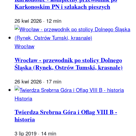
Karkonoskim PN i szlakach pieszych
26 kwi 2026
·
12 min
Wrocław
Wrocław - przewodnik po stolicy Dolnego
Śląska (Rynek, Ostrów Tumski, krasnale)
26 kwi 2026
·
17 min
Historia
Twierdza Srebrna Góra i Oflag VIII B -
historia
3 lip 2019
·
14 min