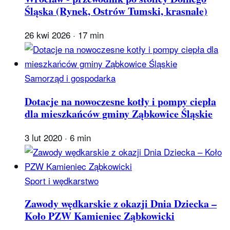
Śląska (Rynek, Ostrów Tumski, krasnale)
26 kwi 2026
·
17 min
Samorząd i gospodarka
Dotacje na nowoczesne kotły i pompy ciepła
dla mieszkańców gminy Ząbkowice Śląskie
3 lut 2020
·
6 min
Sport i wędkarstwo
Zawody wędkarskie z okazji Dnia Dziecka –
Koło PZW Kamieniec Ząbkowicki