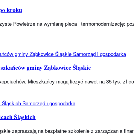
 po kroku
yste Powietrze na wymianę pieca i termomodernizację: poz
Samorząd i gospodarka
ieszkańców gminy Ząbkowice Śląskie
pciuchów. Mieszkańcy mogą liczyć nawet na 35 tys. zł dofi
Samorząd i gospodarka
icach Śląskich
kie zapraszają na bezpłatne szkolenie z zarządzania finans