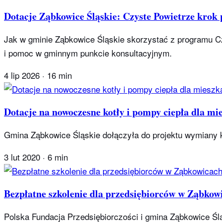
Dotacje Ząbkowice Śląskie: Czyste Powietrze krok
Jak w gminie Ząbkowice Śląskie skorzystać z programu Cz
i pomoc w gminnym punkcie konsultacyjnym.
4 lip 2026
·
16 min
Dotacje na nowoczesne kotły i pompy ciepła dla m
Gmina Ząbkowice Śląskie dołączyła do projektu wymiany ko
3 lut 2020
·
6 min
Bezpłatne szkolenie dla przedsiębiorców w Ząbkow
Polska Fundacja Przedsiębiorczości i gmina Ząbkowice Śląs